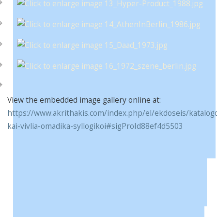
View the embedded image gallery online at:
https://www.akrithakis.com/index.php/el/ekdoseis/katalogo
kai-vivlia-omadika-syllogikoi#sigProId88ef4d5503